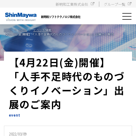
新明和工業株式会社
グループ一覧
toggle
navigat
HOME
event
イベント情報
【4月22日(金)開催】「人手不足時代のものづくりイノベーション」出展のご案内
【4月22日(金)開催】
「人手不足時代のものづ
くりイノベーション」出
展のご案内
event
2022/03/09