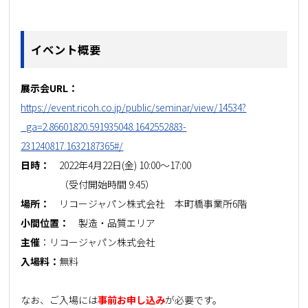
イベント概要
展示会URL：
https://event.ricoh.co.jp/public/seminar/view/14534?
_ga=2.86601820.591935048.1642552883-
231240817.1632187365#/
日時：
2022年4月22日(金) 10:00～17:00
（受付開始時間 9:45）
場所：
リコージャパン株式会社 本町橋事業所6階
小間位置：
製造・品質エリア
主催
：リコージャパン株式会社
入場料：
無料
なお、ご入場には
事前お申し込み
が
必要です。