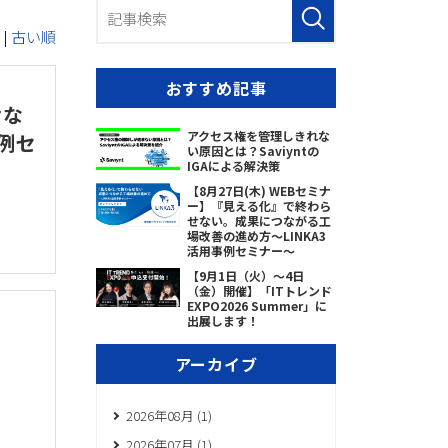
|
古い順
おすすめ記事
せな
アクセス権を管理しきれな
例セ
い原因とは？Saviyntの
IGAによる解決策
【8月27日(木) WEBセミナ
ー】『見える化』で終わら
せない。成果につながる工
場改善の進め方～LINKA3
活用事例セミナー～
【9月1日（火）～4日
（金）開催】「ITトレンド
EXPO2026 Summer」に
出展します！
アーカイブ
2026年08月 (1)
2026年07月 (1)