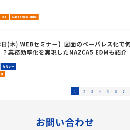
IoT
Nazca Neo Linka
8日(木) WEBセミナー】図面のペーパレス化で
？業務効率化を実現したNAZCA5 EDMも紹介
セミナー
管理
1
2
3
4
5
6
7
お問い合わせ