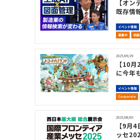
【オン
既存情
イベント情報
募集中
図面
2025/09/29
【10月2
に今年
イベント情報
Corporate
2025/08/05
【9月4
ッセ20