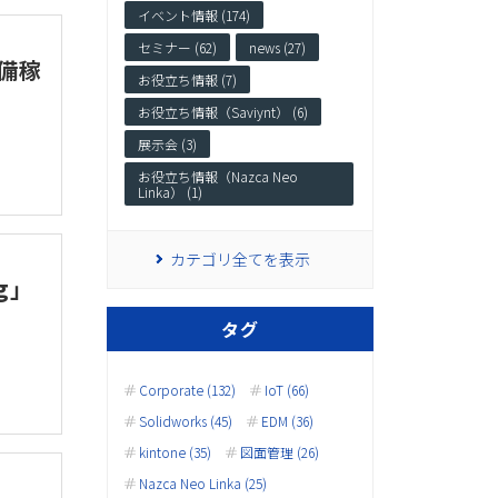
イベント情報 (174)
セミナー (62)
news (27)
設備稼
お役立ち情報 (7)
お役立ち情報（Saviynt） (6)
展示会 (3)
お役立ち情報（Nazca Neo
Linka） (1)
カテゴリ全てを表示
g」
タグ
Corporate (132)
IoT (66)
Solidworks (45)
EDM (36)
kintone (35)
図面管理 (26)
Nazca Neo Linka (25)