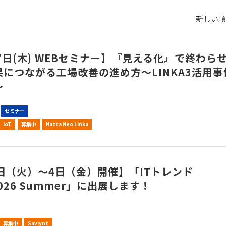
新しい順 
7日(木) WEBセミナー】『見える化』で終わら
果につながる工場改善の進め方～LINKA3活用事
～
セミナー
IoT
募集中
Nazca Neo Linka
日（火）～4日（金）開催】「ITトレンド
2026 Summer」に出展します！
募集中
Saviynt