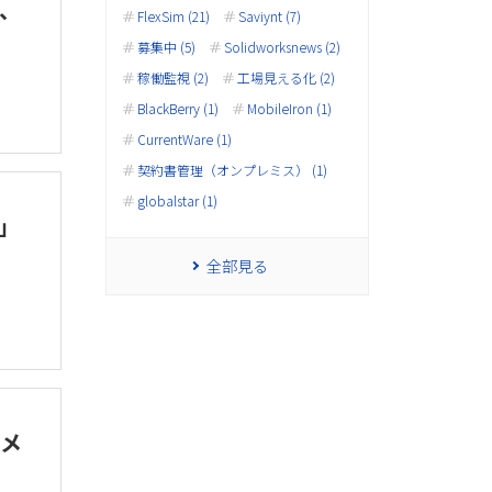
、
FlexSim (21)
Saviynt (7)
募集中 (5)
Solidworksnews (2)
稼働監視 (2)
工場見える化 (2)
BlackBerry (1)
MobileIron (1)
CurrentWare (1)
契約書管理（オンプレミス） (1)
globalstar (1)
5」
全部見る
業メ