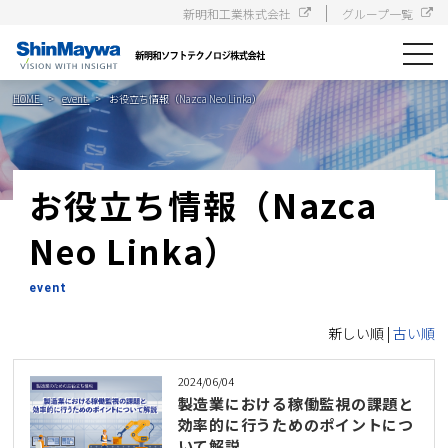
新明和工業株式会社
グループ一覧
toggle
navigat
HOME
event
お役立ち情報（Nazca Neo Linka）
お役立ち情報（Nazca
Neo Linka）
event
新しい順 |
古い順
2024/06/04
製造業における稼働監視の課題と
効率的に行うためのポイントにつ
いて解説