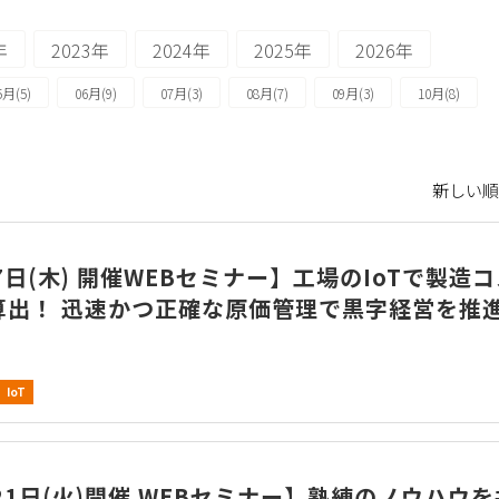
年
2023年
2024年
2025年
2026年
5月(5)
06月(9)
07月(3)
08月(7)
09月(3)
10月(8)
新しい順 
7日(木) 開催WEBセミナー】工場のIoTで製造
算出！ 迅速かつ正確な原価管理で黒字経営を推
IoT
21日(火)開催 WEBセミナー】熟練のノウハウ