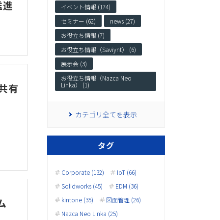
推進
イベント情報 (174)
セミナー (62)
news (27)
お役立ち情報 (7)
お役立ち情報（Saviynt） (6)
展示会 (3)
お役立ち情報（Nazca Neo
Linka） (1)
を共有
カテゴリ全てを表示
タグ
Corporate (132)
IoT (66)
Solidworks (45)
EDM (36)
kintone (35)
図面管理 (26)
ム
Nazca Neo Linka (25)