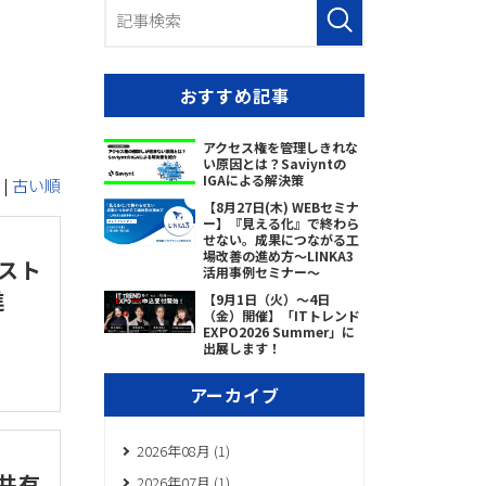
おすすめ記事
アクセス権を管理しきれな
い原因とは？Saviyntの
IGAによる解決策
|
古い順
【8月27日(木) WEBセミナ
ー】『見える化』で終わら
せない。成果につながる工
場改善の進め方～LINKA3
コスト
活用事例セミナー～
進
【9月1日（火）～4日
（金）開催】「ITトレンド
EXPO2026 Summer」に
出展します！
アーカイブ
2026年08月 (1)
を共有
2026年07月 (1)