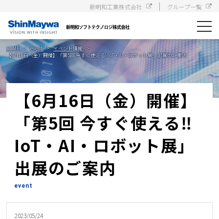
新明和工業株式会社
グループ一覧
toggle
navigat
HOME
event
イベント情報
【6月16日（金）開催】「第5回 今すぐ使える‼IoT・AI・ロボット展」出展のご案内
【6月16日（金）開催】
「第5回 今すぐ使える‼
IoT・AI・ロボット展」
出展のご案内
event
2023/05/24