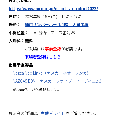
展示会URL：
https://www.niro.or.jp/n_iot_ai_robot2023/
日時：
2023年6月16日(金) 10時～17時
場所：
神戸サンボーホール 1階 大展示場
小間位置：
IoT分野 ブース番号26
入場料：無料
ご入場には
事前登録
が必要です。
来場者登録はこちら
出展予定製品：
Nazca Neo Linka（ナスカ・ネオ・リンカ)
NAZCA5 EDM（ナスカ・ファイブ・イーディエム）
※製品ページへ遷移します。
展示会の詳細は、
主催者サイト
をご覧ください。