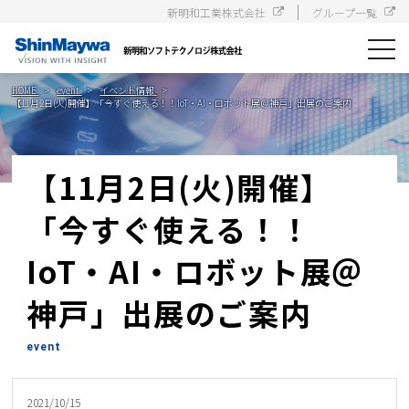
新明和工業株式会社
グループ一覧
toggle
navigat
HOME
event
イベント情報
【11月2日(火)開催】「今すぐ使える！！IoT・AI・ロボット展＠神戸」出展のご案内
【11月2日(火)開催】
「今すぐ使える！！
IoT・AI・ロボット展＠
神戸」出展のご案内
event
2021/10/15