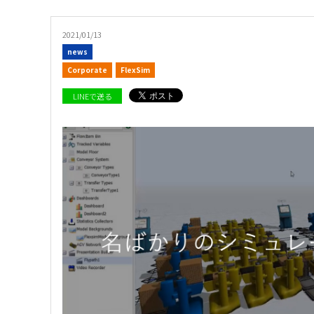
2021/01/13
news
Corporate
FlexSim
LINEで送る