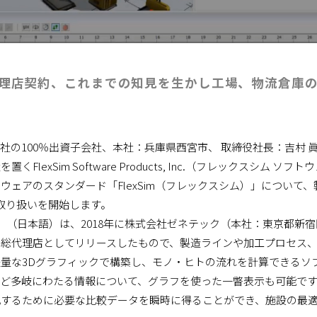
理店契約、これまでの知見を生かし工場、物流倉庫
の100％出資子会社、本社：兵庫県西宮市、 取締役社長：吉村 
Sim Software Products, Inc.（フレックスシム ソフト
ェアのスタンダード「FlexSim（フレックスシム）」について、
取り扱いを開始します。
m」（日本語）は、2018年に株式会社ゼネテック（本社：東京都新
本総代理店としてリリースしたもので、製造ラインや加工プロセス
量な3Dグラフィックで構築し、モノ・ヒトの流れを計算できるソ
ど多岐にわたる情報について、グラフを使った一瞥表示も可能で
化するために必要な比較データを瞬時に得ることができ、施設の最