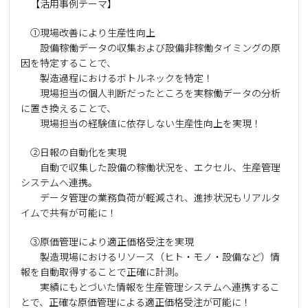
【活用事例テーマ】
①現場改善により生産性向上
設備稼働データの収集および設備非稼働タイミングの原
因を特定することで、
製造過程におけるボトルネックを特定！
現場担当の個人判断だったところを実稼働データの分析
に置き換えることで、
現場担当の経験値に依存しない生産性向上を実現！
②日報の自動化を実現
自動で収集した設備の稼働状況を、エクセル、生産管理
システムへ連携。
データ管理の業務負荷が軽減され、進捗状況もリアルタ
イムで共有が可能に！
③原価管理により適正価格受注を実現
製造現場におけるリソース（ヒト・モノ・設備など）情
報を自動取得することで正確に計測。
実績にもとづいた情報を生産管理システムへ連携するこ
とで、正確な原価管理による適正価格受注が可能に！