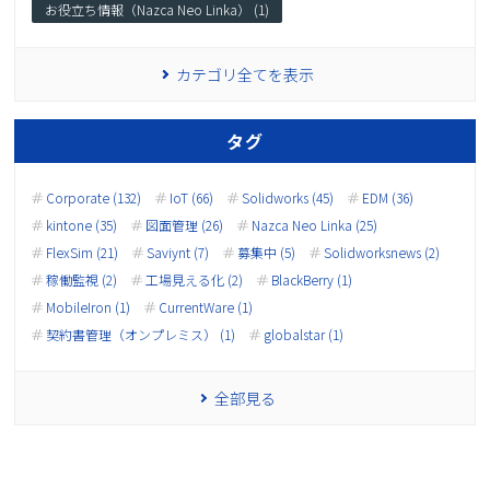
お役立ち情報（Nazca Neo Linka） (1)
カテゴリ全てを表示
タグ
Corporate (132)
IoT (66)
Solidworks (45)
EDM (36)
kintone (35)
図面管理 (26)
Nazca Neo Linka (25)
FlexSim (21)
Saviynt (7)
募集中 (5)
Solidworksnews (2)
稼働監視 (2)
工場見える化 (2)
BlackBerry (1)
MobileIron (1)
CurrentWare (1)
契約書管理（オンプレミス） (1)
globalstar (1)
全部見る