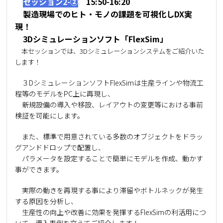
セッション2-②
15:50-16:20
製造現場でのヒト・モノの課題を可視化しDX実
現！
3Dシミュレーションソフト「FlexSim」
本セッションでは、3Dシミュレーションシステムをご紹介いた
します！
３DシミュレーションソフトFlexSimは生産ラインや物流工
程等のモデルをPC上に再現し、
新規設備の導入や移設、レイアウトの変更等における事前
検証を可能にします。
また、標準で用意されている多数のオブジェクトをドラッ
グアンドドロップで配置し、
パラメータを設定することで簡単にモデルを作成、動かす
事ができます。
実際の動きを再現する事により滞留やボトルネックが発生
する原因を分析し、
生産性の向上や改善に効果を発揮するFlexSimの利活用につ
いて、導入事例を交えてご紹介します！