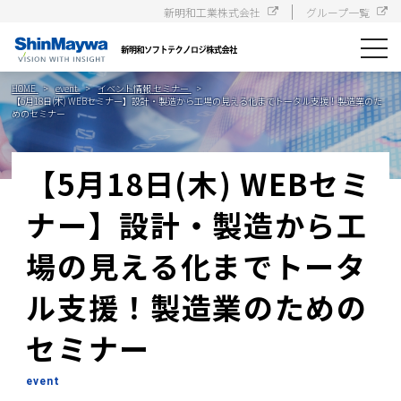
新明和工業株式会社
グループ一覧
toggle
navigat
HOME
event
イベント情報
セミナー
【5月18日(木) WEBセミナー】設計・製造から工場の見える化までトータル支援！製造業のた
めのセミナー
【5月18日(木) WEBセミ
ナー】設計・製造から工
場の見える化までトータ
ル支援！製造業のための
セミナー
event