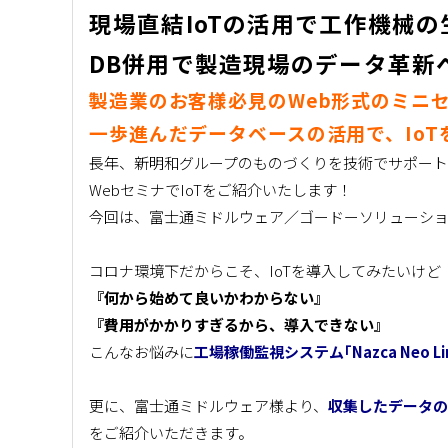
現場直結IoTの活用で工作機械
DB併用で製造現場のデータ革新
製造業のお客様必見のWeb形式のミニ
一歩進んだデータベースの活用で、IoT
長年、新明和グループのものづくりを技術でサポート
WebセミナでIoTをご紹介いたします！
今回は、富士通ミドルウェア／ゴードーソリューシ
コロナ環境下だからこそ、IoTを導入してみたいけど
『何から始めて良いかわからない』
『費用がかかりすぎるから、導入できない』
こんなお悩みに
工場稼働監視システム｢Nazca Neo
更に、富士通ミドルウェア様より、
収集したデータの利活用
をご紹介いただきます。