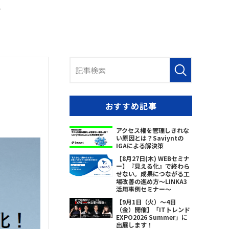
へ
おすすめ記事
アクセス権を管理しきれな
い原因とは？Saviyntの
IGAによる解決策
【8月27日(木) WEBセミナ
ー】『見える化』で終わら
せない。成果につながる工
場改善の進め方～LINKA3
活用事例セミナー～
【9月1日（火）～4日
（金）開催】「ITトレンド
EXPO2026 Summer」に
出展します！