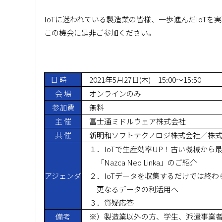
IoTに迷われている製造業の皆様、一歩進んだIoTを
この機会に是非ご参加ください。
日 時
2021年5月27日(木) 15:00～15:50
会 場
オンラインのみ
参加費
無料
主 催
富士通ミドルウェア株式会社
共 催
新明和ソフトテクノロジ株式会社／株式
１．IoTで生産効率UP！古い機械から
「Nazca Neo Linka」のご紹介
アジェンダ
２．IoTデータを収集するだけでは終わらな
更なるデータの利活用へ
３．質疑応答
備考
※）製造業以外の方、学生、派遣事業者