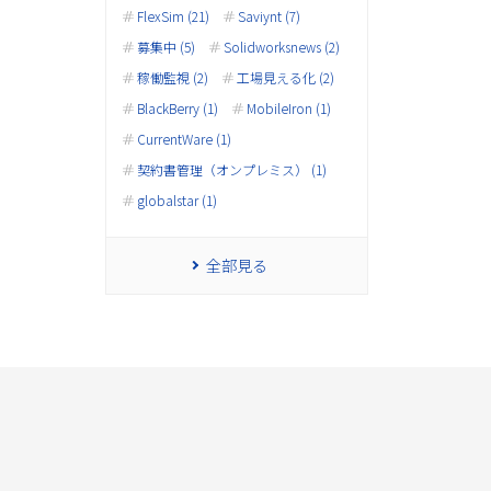
FlexSim (21)
Saviynt (7)
募集中 (5)
Solidworksnews (2)
稼働監視 (2)
工場見える化 (2)
BlackBerry (1)
MobileIron (1)
CurrentWare (1)
契約書管理（オンプレミス） (1)
globalstar (1)
全部見る