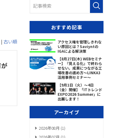
おすすめ記事
|
古い順
アクセス権を管理しきれな
い原因とは？Saviyntの
IGAによる解決策
【8月27日(木) WEBセミナ
ー】『見える化』で終わら
何が
せない。成果につながる工
場改善の進め方～LINKA3
活用事例セミナー～
【9月1日（火）～4日
（金）開催】「ITトレンド
EXPO2026 Summer」に
出展します！
アーカイブ
2026年08月 (1)
2026年07月 (1)